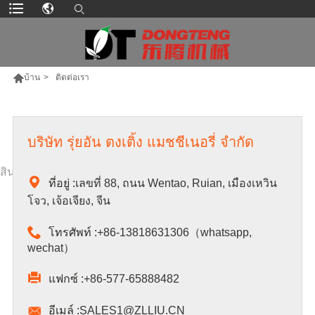

บ้าน
>
ติดต่อเรา
บริษัท รุ่ยอัน ตงเติ้ง แมชชีเนอรี่ จำกัด
สินค้าเพิ่มเติม

ที่อยู่ :
เลขที่ 88, ถนน Wentao, Ruian, เมืองเหวิน
โจว, เจ้อเจียง, จีน

โทรศัพท์ :
+86-13818631306（whatsapp,
wechat）

แฟกซ์ :
+86-577-65888482

อีเมล์ :
SALES1@ZLLIU.CN